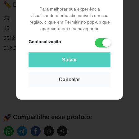
Descrição do Produto
Para melhorar sua experiência
visualizando ofertas disponíveis em sua
09.
região, clique em Permitir no pop-up que
15.
aparecerá em seu navegador
0512 Arco Niti Se Natural Sup.
Geolocalização
012 Com 10 - Adite
Salvar
Cancelar
Compartilhe esse produto: