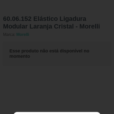
60.06.152 Elástico Ligadura
Modular Laranja Cristal - Morelli
Marca:
Morelli
Esse produto não está disponível no
momento