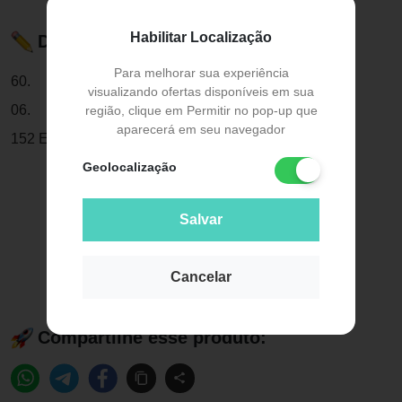
Habilitar Localização
Descrição do Produto
Para melhorar sua experiência
60.
visualizando ofertas disponíveis em sua
06.
região, clique em Permitir no pop-up que
aparecerá em seu navegador
152 Elástico Ligadura Modular Laranja Cristal - Morell
Geolocalização
Salvar
Cancelar
Compartilhe esse produto: