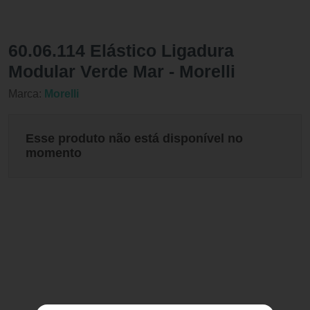
60.06.114 Elástico Ligadura
Modular Verde Mar - Morelli
Marca:
Morelli
Esse produto não está disponível no
momento