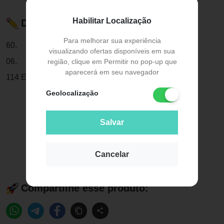
Habilitar Localização
Descrição do Produto
Para melhorar sua experiência
60.
visualizando ofertas disponíveis em sua
06.
região, clique em Permitir no pop-up que
aparecerá em seu navegador
114 Elástico Ligadura Modular Verde Mar - Morell
Geolocalização
Salvar
Cancelar
Compartilhe esse produto: