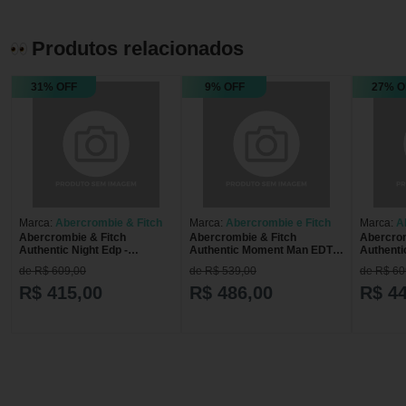
Produtos relacionados
31% OFF
9% OFF
27% O
Marca:
Abercrombie & Fitch
Marca:
Abercrombie e Fitch
Marca:
A
Abercrombie & Fitch
Abercrombie & Fitch
Abercrom
Authentic Night Edp -
Authentic Moment Man EDT -
Authenti
Perfume Feminino 100ml
Perfume Masculino 100ml
Perfume
de R$ 609,00
de R$ 539,00
de R$ 60
100ml
100ml
R$ 415,00
R$ 486,00
R$ 4