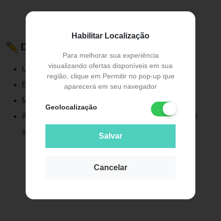
Habilitar Localização
Descrição do Produto
Para melhorar sua experiência
visualizando ofertas disponíveis em sua
Uso externo
região, clique em Permitir no pop-up que
Evite contato com os olhos
aparecerá em seu navegador
Mantenha fora do alcance de crianças
Geolocalização
Armazene em local fresco, seco e ao abrigo da luz
solar direta
Salvar
Cancelar