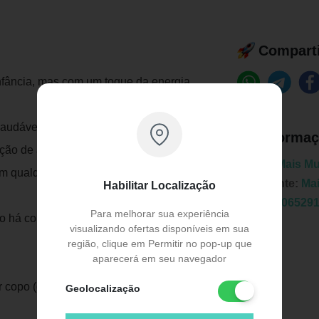
Comparti
fância, mas com um toque da energia
 saudável. Nessa ordem, sempre!
Informaç
ição de açúcar, 35% cacau e com whey!
Marca:
Mais M
com qualquer leite vegetal (recomendamos o
Fabricante:
Ma
Habilitar Localização
EAN:
06065291
Para melhorar sua experiência
o há contra indicações para nenhuma
visualizando ofertas disponíveis em sua
região, clique em Permitir no pop-up que
aparecerá em seu navegador
r copo (de 200ml), mais ou menos, logo
Geolocalização
Publicidade