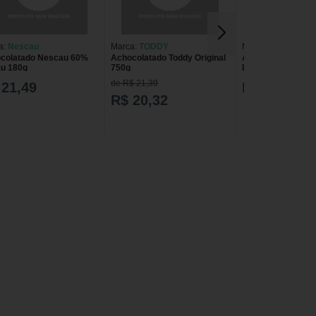
a:
Nescau
Marca:
TODDY
Marca:
Lowçúcar
colatado Nescau 60%
Achocolatado Toddy Original
Achocolatado Ne
u 180g
750g
Dark Lowçucar 2
de R$ 21,39
 21,49
R$ 21,20
R$ 20,32