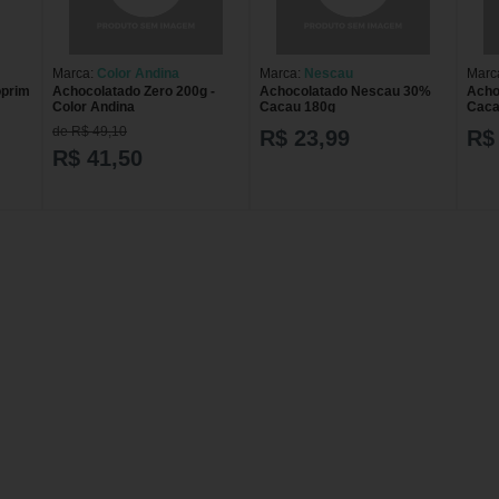
Marca:
Color Andina
Marca:
Nescau
Marc
oprim
Achocolatado Zero 200g -
Achocolatado Nescau 30%
Acho
Color Andina
Cacau 180g
Caca
de R$ 49,10
R$ 23,99
R$
R$ 41,50