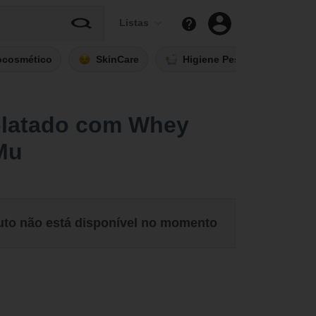
Listas
ocosmético
SkinCare
Higiene Pessoal
Fi
latado com Whey
Mu
uto não está disponível no momento