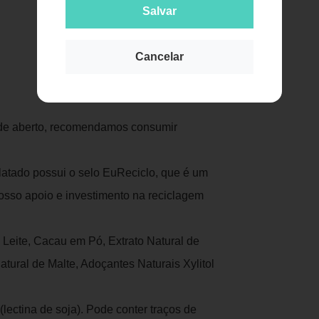
Salvar
Cancelar
 de aberto, recomendamos consumir
atado possui o selo EuReciclo, que é um
nosso apoio e investimento na reciclagem
 Leite, Cacau em Pó, Extrato Natural de
atural de Malte, Adoçantes Naturais Xylitol
(lectina de soja). Pode conter traços de