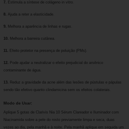
7.
Estimula a síntese de colágeno in vitro.
8.
Ajuda a reter a elasticidade.
9.
Melhora a aparência de linhas e rugas.
10.
Melhora a barreira cutânea.
11.
Efeito protetor na presença de poluição (PMs).
12.
Pode ajudar a neutralizar o efeito prejudicial do arsênico
contaminante de água.
13.
Reduz a gravidade da acne além das lesões de pústulas e pápulas
sendo tão efetivo quanto clindamicina sem os efeitos colaterais.
Modo de Usar:
Aplique 5 gotas de Clarivis Nia 10 Sérum Clareador e Iluminador com
Niacinamida sobre a pele do rosto previamente limpa e seca, duas
vezes ao dia, pela manhã e à noite. Pela manhã aplique em seguida um