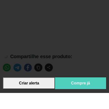
Compartilhe esse produto:
Criar alerta
Compre já
Informações sobre o produto
Marca:
Ada Tina
Fabricante:
Ada Tina
EAN:
7896768470093