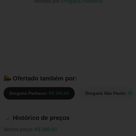
vendido por
Drogaria Pacheco
Ofertado também por:
Drogaria Pacheco:
R$ 280,00
Drogaria São Paulo:
R$ 
Histórico de preços
Melhor preço:
R$ 280,00