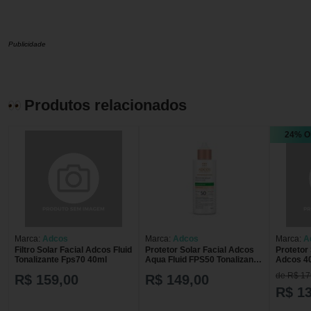
Publicidade
Produtos relacionados
24% O
Marca:
Adcos
Marca:
Adcos
Marca:
A
Filtro Solar Facial Adcos Fluid
Protetor Solar Facial Adcos
Protetor 
Tonalizante Fps70 40ml
Aqua Fluid FPS50 Tonalizante
Adcos 4
com 50ml
Tonaliza
de R$ 17
R$ 159,00
R$ 149,00
R$ 1