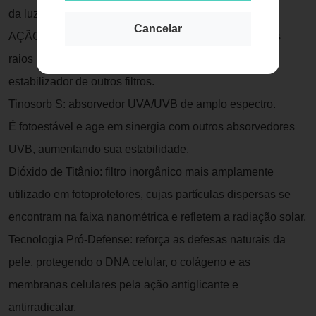
da luz visível
Cancelar
AÇÃO/ATIVOS: Tinosorb M: excelente absorvedor dos
raios UVA longo e UVB, extremamente fotoestável e
estabilizador de outros filtros.
Tinosorb S: absorvedor UVA/UVB de amplo espectro.
É fotoestável e age em sinergia com outros absorvedores
UVB, aumentando sua estabilidade.
Dióxido de Titânio: filtro inorgânico mais amplamente
utilizado em fotoprotetores, cujas partículas dispersas se
encontram na faixa nanométrica e refletem a radiação solar.
Tecnologia Pró-Defense: reforça as defesas naturais da
pele, protegendo o DNA celular, o colágeno e as
membranas celulares pela ação antiglicante e
antirradicalar.