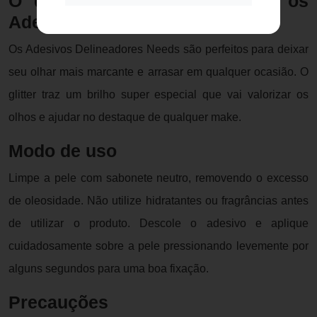
O que é e para que servem os
Adesivos Delineadores Needs?
Os Adesivos Delineadores Needs são perfeitos para deixar
seu olhar mais marcante e arrasar em qualquer ocasião. O
glitter traz um brilho super especial que vai valorizar os
olhos e ajudar no destaque de qualquer make.
Modo de uso
Limpe a pele com sabonete neutro, removendo o excesso
de oleosidade. Não utilize hidratantes ou fragrâncias antes
de utilizar o produto. Descole o adesivo e aplique
cuidadosamente sobre a pele pressionando levemente por
alguns segundos para uma boa fixação.
Precauções