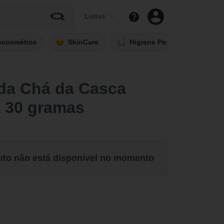
Listas
ocosmético
SkinCare
Higiene Pessoal
Fi
da Chá da Casca
a 30 gramas
uto não está disponível no momento