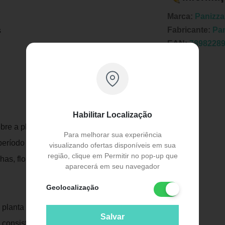
Marca:
Panizza
Fabricante:
Pa
s
EAN:
7898228
Habilitar Localização
Publicidade
re a planta ou droga vegetal e, em
Para melhorar sua experiência
 período de tempo determinado. É indicada
visualizando ofertas disponíveis em sua
região, clique em Permitir no pop-up que
as, flores, inflorescências e frutos.
aparecerá em seu navegador
Geolocalização
planta ou droga vegetal em água potável,
Salvar
 consistência rígida, que não liberam seus