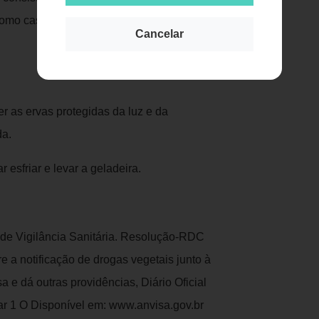
mo cascas, raízes, rizomas, caules,
Cancelar
 as ervas protegidas da luz e da
da.
 esfriar e levar a geladeira.
de Vigilância Sanitária. Resolução-RDC
e a notificação de drogas vegetais junto à
 e dá outras providências, Diário Oficial
mar 1 O Disponível em: www.anvisa.gov.br