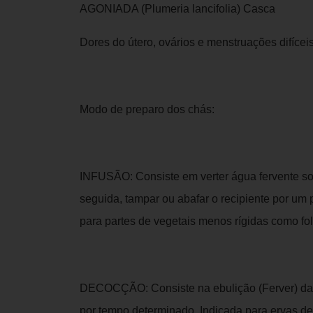
AGONIADA (Plumeria lancifolia) Casca
Dores do útero, ovários e menstruações difícei
Modo de preparo dos chás:
INFUSÃO: Consiste em verter água fervente sob
seguida, tampar ou abafar o recipiente por um
para partes de vegetais menos rígidas como folh
DECOCÇÃO: Consiste na ebulição (Ferver) da 
por tempo determinado. Indicada para ervas de