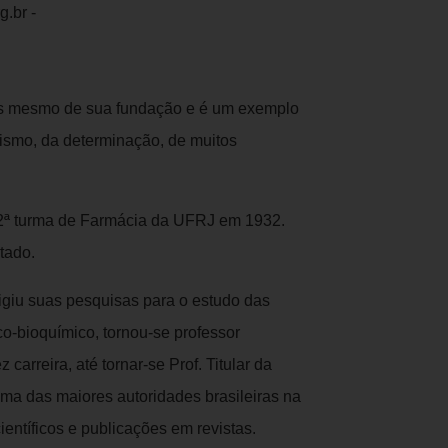
g.br -
tes mesmo de sua fundação e é um exemplo
alismo, da determinação, de muitos
 2ª turma de Farmácia da UFRJ em 1932.
stado.
rigiu suas pesquisas para o estudo das
co-bioquímico, tornou-se professor
 carreira, até tornar-se Prof. Titular da
a das maiores autoridades brasileiras na
ientíficos e publicações em revistas.