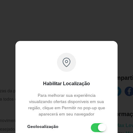
Comparti
Habilitar Localização
ezas da pele de forma suave, revelando uma
Para melhorar sua experiência
ra todos os tipos de pele. Conteúdo da
visualizando ofertas disponíveis em sua
região, clique em Permitir no pop-up que
Informaç
aparecerá em seu navegador
movimentos suaves, no rosto, lábios, e região
Marca:
Max Lo
Geolocalização
 desejado. Não é necessário enxágue.