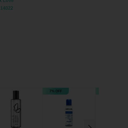
x Love
214022
7% OFF
30% OFF