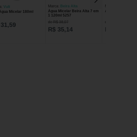
Marca:
Beira Alta
Marca:
Loreal Pari
a:
Vult
Àgua Micelar Beira Alta 7 em
AGUA MICELAR P
 Água Micelar 180ml
1 120ml 5257
de R$ 38,07
de R$ 27,99
 31,59
R$ 35,14
R$ 19,49