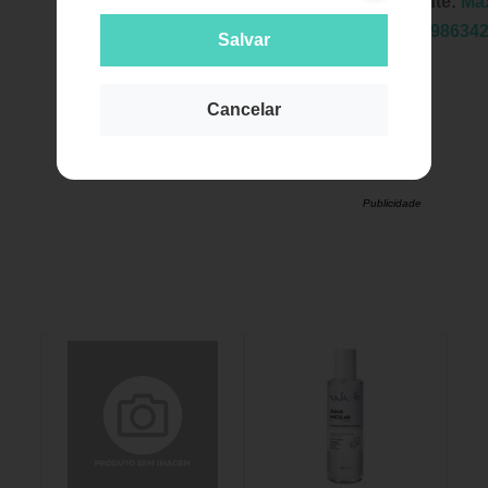
Fabricante:
Ma
EAN:
7898634
Salvar
Cancelar
Publicidade