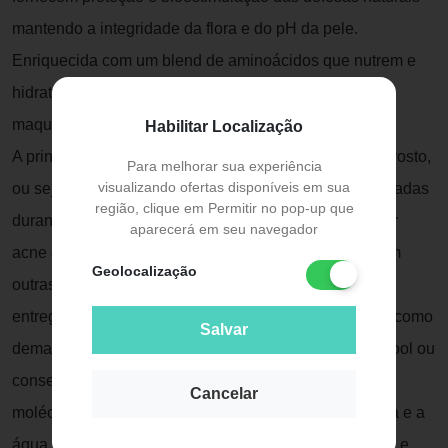
mantendo a integridade da flora e do pH da pele.
Enriquecida com um blend de aminoácidos que nutrem e
hidratam a pele enquanto limpa e remove impurezas e
maquiagem.
Habilitar Localização
A principal função da água micelar é limpar a pele do rosto,
Para melhorar sua experiência
visualizando ofertas disponíveis em sua
ou seja, remover a oleosidade e as impurezas acumuladas
região, clique em Permitir no pop-up que
durante o dia, que podem entupir os poros e ocasionar
aparecerá em seu navegador
acne e cravos. Além disso, a água micelar também tem
Geolocalização
outras vantagens: além de reequilibrar o pH da pele e
entregar um efeito hidratado e sequinho, também age como
Salvar
demaquilante. A água micelar não é composta por álcool ou
conservantes, mas sim, por micelas. São poderosas
Cancelar
moléculas fruto da reação entre os agentes de limpeza e a
água, que agem como se fossem ""ímãs"" ao absorver e