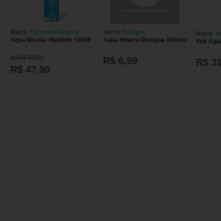
Marca:
Elemento Mineral
Marca:
Belagua
Marca:
Vu
Água Micelar Malakite 120Ml
Agua Mineral Belagua 1500ml
Vult Águ
de R$ 59,99
R$ 6,99
R$ 31
R$ 47,90