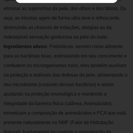
eliminar as sujeirinhas da pele, dos olhos e dos lábios. Ou
seja, as micelas agem de forma ultra leve e refrescante,
diminuindo as chances de irritações, alergias ou da
indesejável sensação gordurosa na pele do rosto.
Ingredientes ativos:
Prebióticos: servem como alimento
para as bactérias boas, estimulando em seu crescimento e
combatem os microrganismos ruins, eles também auxiliam
na proteção e estímulo das defesas da pele, alimentando o
seu microbioma (conjunto dessas bactérias) e assim
ajudando na proteção imunológica e mantendo a
integridade da barreira física cutânea. Aminoácidos:
mimetizam a composição de aminoácidos e PCA que está
presente naturalmente no NMF (Fator de Hidratação
Natural), fundamental no controle e manutenção da