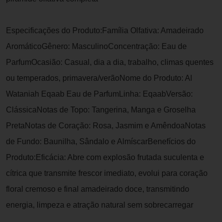
Especificações do Produto:Família Olfativa: Amadeirado
AromáticoGênero: MasculinoConcentração: Eau de
ParfumOcasião: Casual, dia a dia, trabalho, climas quentes
ou temperados, primavera/verãoNome do Produto: Al
Wataniah Eqaab Eau de ParfumLinha: EqaabVersão:
ClássicaNotas de Topo: Tangerina, Manga e Groselha
PretaNotas de Coração: Rosa, Jasmim e AmêndoaNotas
de Fundo: Baunilha, Sândalo e AlmíscarBenefícios do
Produto:Eficácia: Abre com explosão frutada suculenta e
cítrica que transmite frescor imediato, evolui para coração
floral cremoso e final amadeirado doce, transmitindo
energia, limpeza e atração natural sem sobrecarregar