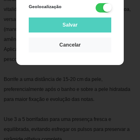
Geolocalização
vitalidade, projeção equilibrada, fixação moderada a boa,
versatilidade diáriaIngredientes Principais: Tangerina
Salvar
(mandarina), manga, groselha preta, rosa, jasmim,
amêndoa, baunilha, sândalo, almíscarModo de
Cancelar
Aplicação:Aplique o perfume nos pontos de pulsação:
pescoço, pulsos, atrás das orelhas e no peito.
Borrife a uma distância de 15-20 cm da pele,
preferencialmente após o banho e sobre a pele hidratada
para maior fixação e evolução das notas.
Use 3 a 5 borrifadas para uma presença fresca e
equilibrada, evitando esfregar os pulsos para preservar a
pirâmide olfativa completa