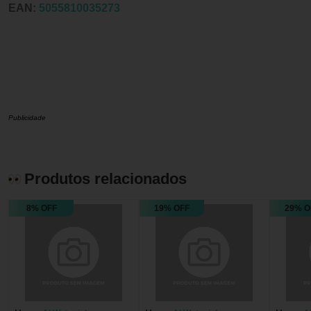
EAN:
5055810035273
Publicidade
Produtos relacionados
8% OFF
19% OFF
29% O