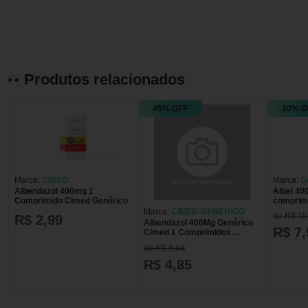
Produtos relacionados
45% OFF
20% O
Marca:
CIMED
Marca:
G
Albendazol 400mg 1
Albel 4
Comprimido Cimed Genérico
comprim
Marca:
CIMED-GENERICO
de R$ 10
R$ 2,99
Albendazol 400Mg Genérico
R$ 7,
Cimed 1 Comprimidos
Mastigável
de R$ 8,84
R$ 4,85