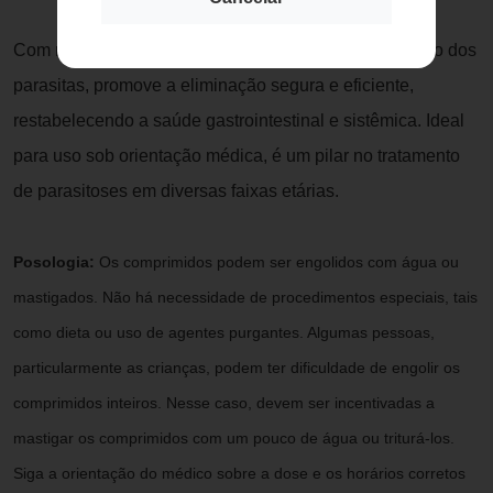
Com mecanismo de ação que interfere no metabolismo dos
parasitas, promove a eliminação segura e eficiente,
restabelecendo a saúde gastrointestinal e sistêmica. Ideal
para uso sob orientação médica, é um pilar no tratamento
de parasitoses em diversas faixas etárias.
Posologia:
Os comprimidos podem ser engolidos com água ou
mastigados. Não há necessidade de procedimentos especiais, tais
como dieta ou uso de agentes purgantes. Algumas pessoas,
particularmente as crianças, podem ter dificuldade de engolir os
comprimidos inteiros. Nesse caso, devem ser incentivadas a
mastigar os comprimidos com um pouco de água ou triturá-los.
Siga a orientação do médico sobre a dose e os horários corretos