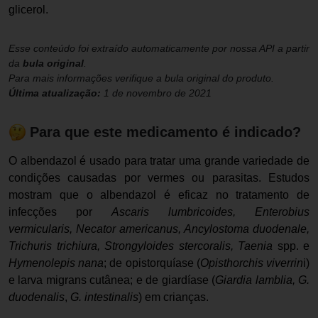
glicerol.
Esse conteúdo foi extraído automaticamente por nossa API a partir
da
bula original
.
Para mais informações verifique a bula original do produto.
Última atualização:
1 de novembro de 2021
Para que este medicamento é indicado?
O albendazol é usado para tratar uma grande variedade de
condições causadas por vermes ou parasitas. Estudos
mostram que o albendazol é eficaz no tratamento de
infecções por
Ascaris lumbricoides, Enterobius
vermicularis, Necator americanus, Ancylostoma duodenale,
Trichuris trichiura, Strongyloides stercoralis, Taenia
spp. e
Hymenolepis nana
; de opistorquíase (
Opisthorchis viverrin
i)
e larva migrans cutânea; e de giardíase (
Giardia lamblia, G.
duodenalis
,
G. intestinalis
) em crianças.