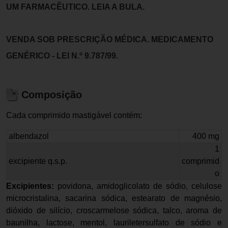
UM FARMACÊUTICO. LEIA A BULA.
VENDA SOB PRESCRIÇÃO MÉDICA. MEDICAMENTO
GENÉRICO - LEI N.º 9.787/99.
Composição
Cada comprimido mastigável contém:
albendazol
400 mg
1
excipiente q.s.p.
comprimid
o
Excipientes:
povidona, amidoglicolato de sódio, celulose
microcristalina, sacarina sódica, estearato de magnésio,
dióxido de silício, croscarmelose sódica, talco, aroma de
baunilha, lactose, mentol, lauriletersulfato de sódio e