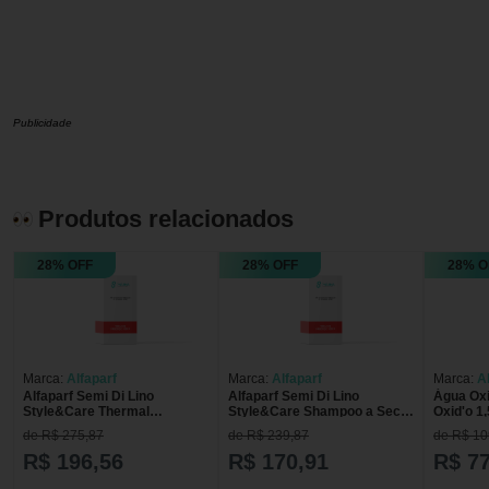
Publicidade
Produtos relacionados
28% OFF
28% OFF
28% O
Marca:
Alfaparf
Marca:
Alfaparf
Marca:
A
Alfaparf Semi Di Lino
Alfaparf Semi Di Lino
Água Oxi
Style&Care Thermal
Style&Care Shampoo a Seco
Oxid'o 1
Protector 300ml
300ml
1000ml
de R$ 275,87
de R$ 239,87
de R$ 10
R$ 196,56
R$ 170,91
R$ 77