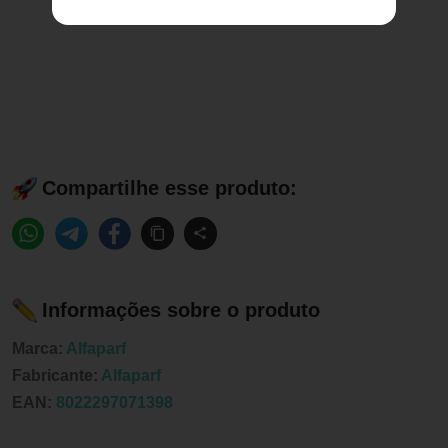
Compartilhe esse produto:
Informações sobre o produto
Marca:
Alfaparf
Fabricante:
Alfaparf
EAN:
8022297071398