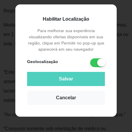
Registro ANVISA M.S.: Nº 6.5330.0024
Habilitar Localização
Modo de Preparo: Adicione 2 colheres de sopa, 20 gramas,
Para melhorar sua experiência
em 1 copo com 200ml de suco de frutas, bebidas de soja ou
visualizando ofertas disponíveis em sua
região, clique em Permitir no pop-up que
leite. Misture bem. Antes de usar, agite a embalagem.
aparecerá em seu navegador
Geolocalização
“Este produto não deve ser usado na gestação,
Salvar
amamentação e por
lactentes, crianças e idosos, exceto sob indicação de
Cancelar
médico ou nutricionista.”
“Ao consumir este alimento aumentar a ingestão de água.”
“Consumir somente sob orientação de médico ou