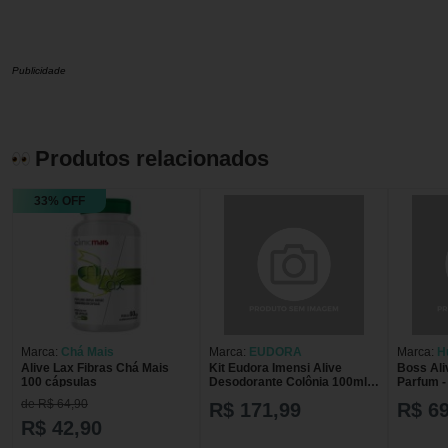
Publicidade
Produtos relacionados
33% OFF
Marca:
Chá Mais
Marca:
EUDORA
Marca:
H
Alive Lax Fibras Chá Mais
Kit Eudora Imensi Alive
Boss Ali
100 cápsulas
Desodorante Colônia 100ml +
Parfum -
Loção Hidratante
80ml 80
de R$ 64,90
R$ 171,99
R$ 6
Desodorante Corporal 200ml
R$ 42,90