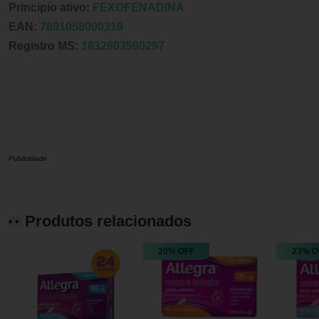
Principio ativo:
FEXOFENADINA
EAN:
7891058000318
Registro MS:
1832603590297
Publicidade
Produtos relacionados
20% OFF
23% O