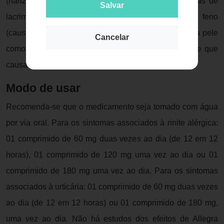
(nariz escorrendo); conjuntivite alérgica com sintomas de
Salvar
lacrimejamento e vermelhidão dos olhos; febre do feno
(causada pelo pólen de algumas plantas); alergias da pele
Cancelar
como os da urticária (erupções avermelhadas na pele que
causam coceira). ]
Modo de usar
Recomenda-se que o medicamento seja tomado com água
por via oral. Para os sintomas associados à rinite alérgica:
01 comprimido de 60 mg duas vezes ao dia (de 12 em 12
horas), 01 comprimido de 120 mg uma vez ao dia ou 01
comprimido de 180 mg uma vez ao dia. Para os sintomas
associados à urticária: 01 comprimido de 60 mg duas vezes
ao dia (de 12 em 12 horas) ou 01 comprimido de 180 mg,
uma vez ao dia. Não há estudos dos efeitos de Allegra