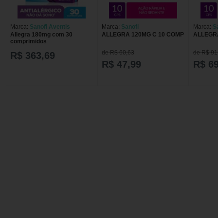
Marca:
Sanofi Aventis
Marca:
Sanofi
Marca:
S
Allegra 180mg com 30
ALLEGRA 120MG C 10 COMP
comprimidos
de R$ 60,63
de R$ 91
R$ 363,69
R$ 47,99
R$ 69