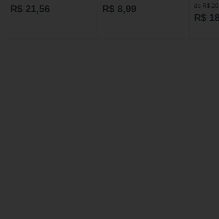
de R$ 20
R$ 21,56
R$ 8,99
R$ 18