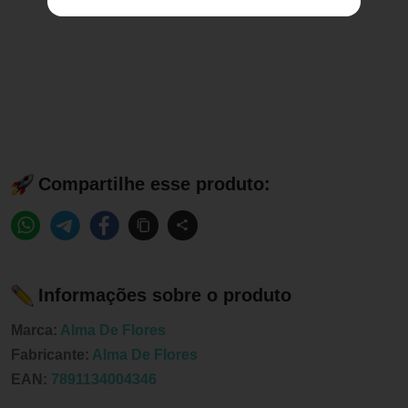
Compartilhe esse produto:
Informações sobre o produto
Marca:
Alma De Flores
Fabricante:
Alma De Flores
EAN:
7891134004346