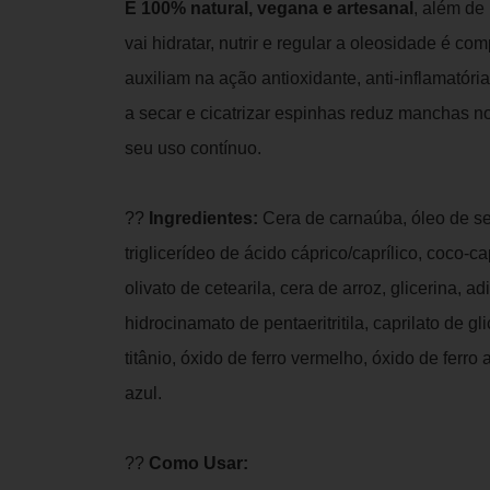
É 100% natural, vegana e artesanal
, além de
vai hidratar, nutrir e regular a oleosidade é co
auxiliam na ação antioxidante, anti-inflamatóri
a secar e cicatrizar espinhas reduz manchas no
seu uso contínuo.
??
Ingredientes:
Cera de carnaúba, óleo de se
triglicerídeo de ácido cáprico/caprílico, coco-ca
olivato de cetearila, cera de arroz, glicerina, adip
hidrocinamato de pentaeritritila, caprilato de gli
titânio, óxido de ferro vermelho, óxido de ferro 
azul.
??
Como Usar: