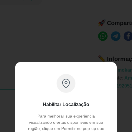
Comparti
Informaç
Marca:
Amokari
Fabricante:
Amo
EAN:
0619205
Habilitar Localização
Para melhorar sua experiência
visualizando ofertas disponíveis em sua
região, clique em Permitir no pop-up que