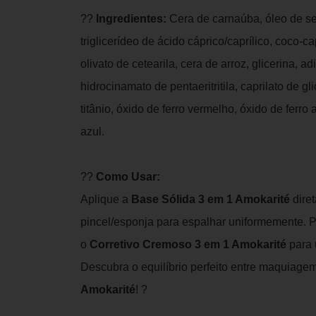
??
Ingredientes:
Cera de carnaúba, óleo de se
triglicerídeo de ácido cáprico/caprílico, coco-ca
olivato de cetearila, cera de arroz, glicerina, adip
hidrocinamato de pentaeritritila, caprilato de gli
titânio, óxido de ferro vermelho, óxido de ferro 
azul.
??
Como Usar:
Aplique a
Base Sólida 3 em 1 Amokarité
diret
pincel/esponja para espalhar uniformemente.
o
Corretivo Cremoso 3 em 1 Amokarité
para 
Descubra o equilíbrio perfeito entre maquiag
Amokarité
! ?