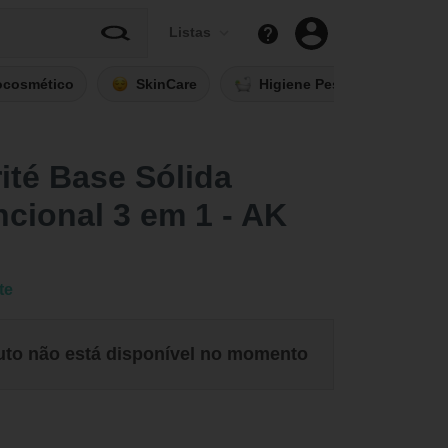
Listas
ocosmético
SkinCare
Higiene Pessoal
Fi
té Base Sólida
ncional 3 em 1 - AK
te
uto não está disponível no momento