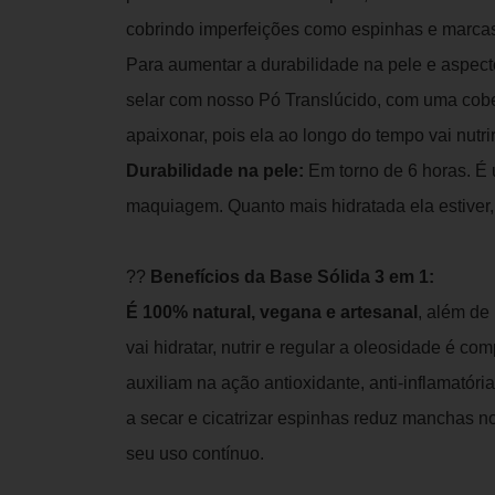
cobrindo imperfeições como espinhas e marca
Para aumentar a durabilidade na pele e aspe
selar com nosso Pó Translúcido, com uma cober
apaixonar, pois ela ao longo do tempo vai nutrir
Durabilidade na pele:
Em torno de 6 horas. É
maquiagem. Quanto mais hidratada ela estiver
??
Benefícios da Base Sólida 3 em 1:
É 100% natural, vegana e artesanal
, além de
vai hidratar, nutrir e regular a oleosidade é co
auxiliam na ação antioxidante, anti-inflamatóri
a secar e cicatrizar espinhas reduz manchas no
seu uso contínuo.