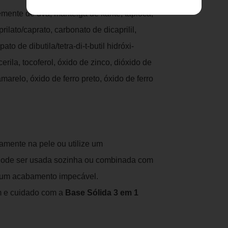
mente de uva, manteiga de karité, tapioca,
prilato/caprato, carbonato de dicaprilil,
ato de dibutila/tetra-di-t-butil hidróxi-
cerila, tocoferol, óxido de zinco, dióxido de
amarelo, óxido de ferro preto, óxido de ferro
amente na pele ou utilize um
 Pode ser usada sozinha ou combinada com
um acabamento impecável.
em e cuidado com a
Base Sólida 3 em 1