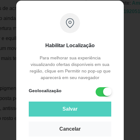
Fabricante:
Amo
s de acne.
EAN:
0619205
cto ainda mais sequinho, recomendamos
tura média e natural, você vai se
 e equilibrar a oleosidade da pele.
Habilitar Localização
 um movimento comum a pele absorver a
Para melhorar sua experiência
, mais tempo a maquiagem durará.
Publicidade
visualizando ofertas disponíveis em sua
região, clique em Permitir no pop-up que
aparecerá em seu navegador
 pigmentar e uniformizar o tom da pele ela
Geolocalização
mposta por ingredientes funcionais que
a, antisséptica e antienvelhecimento, ajuda
Salvar
 rosto e linhas finas de expressão com
Cancelar