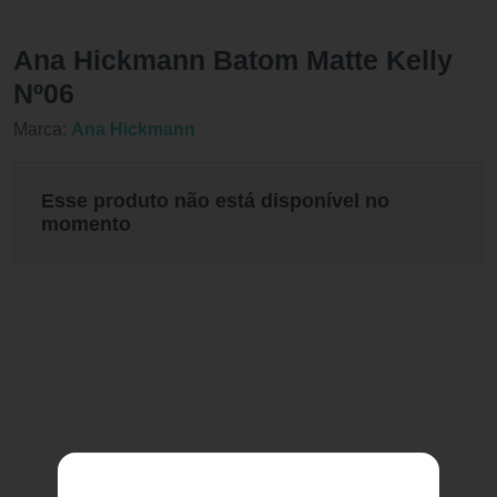
Ana Hickmann Batom Matte Kelly
Nº06
Marca:
Ana Hickmann
Esse produto não está disponível no
momento