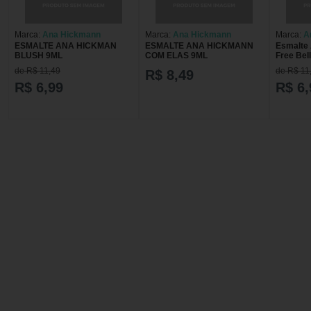
Marca:
Ana Hickmann
Marca:
Ana Hickmann
Marca:
A
ESMALTE ANA HICKMAN
ESMALTE ANA HICKMANN
Esmalte
BLUSH 9ML
COM ELAS 9ML
Free Be
HICKMA
de R$ 11,49
de R$ 11
R$ 8,49
R$ 6,99
R$ 6,