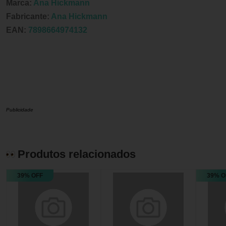
Marca:
Ana Hickmann
Fabricante:
Ana Hickmann
EAN:
7898664974132
Publicidade
Produtos relacionados
39% OFF
39% O