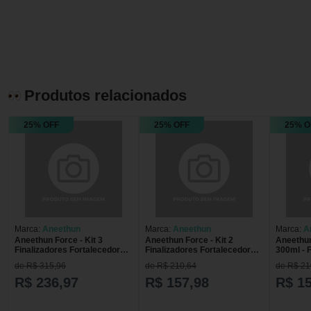
Produtos relacionados
25% OFF
25% OFF
25% O
Marca:
Aneethun
Marca:
Aneethun
Marca:
A
Aneethun Force - Kit 3
Aneethun Force - Kit 2
Aneethu
Finalizadores Fortalecedores
Finalizadores Fortalecedores
300ml - 
- 250g
- 250g cada
de R$ 315,96
de R$ 210,64
de R$ 21
R$ 236,97
R$ 157,98
R$ 1