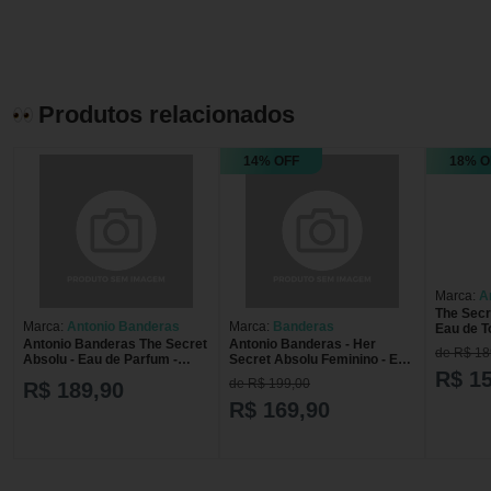
Produtos relacionados
14% OFF
18% O
Marca:
A
The Secr
Marca:
Antonio Banderas
Marca:
Banderas
Eau de T
Antonio Banderas The Secret
Antonio Banderas - Her
de R$ 18
Absolu - Eau de Parfum -
Secret Absolu Feminino - Eau
50ml
de Parfum - 50ml
R$ 1
de R$ 199,00
R$ 189,90
R$ 169,90