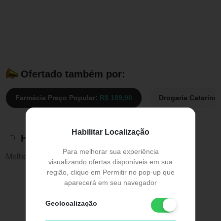
Ofertado também por:
Farmácia Preço Popular:
R$ 189,90
Drogaria Catarine
Habilitar Localização
Histórico de preços
Para melhorar sua experiência
Melhor preço:
R$ 182,59
visualizando ofertas disponíveis em sua
região, clique em Permitir no pop-up que
aparecerá em seu navegador
Geolocalização