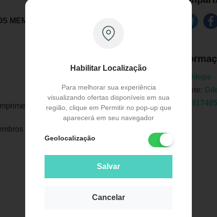
 MEMBROS INFERIORES - Dilepé-
Informaç
Habilitar Localização
Marca:
Dilepe
Para melhorar sua experiência
Fabricante:
Dil
visualizando ofertas disponíveis em sua
EAN:
7891746
comprimento.
região, clique em Permitir no pop-up que
aparecerá em seu navegador
embros inferiores através da reeducação
Geolocalização
Salvar
Publicidade
Cancelar