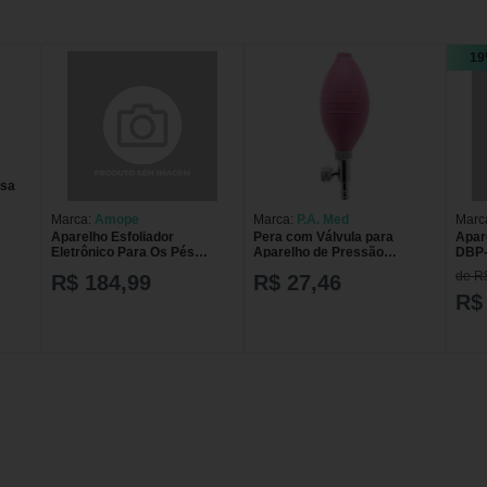
19
osa
Marca:
Amope
Marca:
P.A. Med
Marc
Aparelho Esfoliador
Pera com Válvula para
Apar
Eletrônico Para Os Pés
Aparelho de Pressão
DBP-
Amopé
Aneroide P.A. MED - Rosa
Auto
de R
R$ 184,99
R$ 27,46
R$