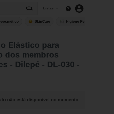
Listas
ocosmético
SkinCare
Higiene Pessoal
Fi
o Elástico para
o dos membros
es - Dilepé - DL-030 -
uto não está disponível no momento