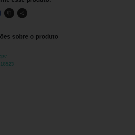
ões sobre o produto
epe
518523