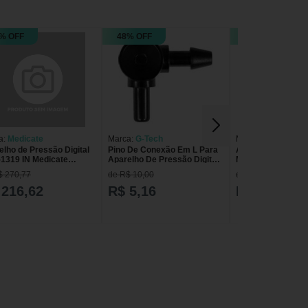
% OFF
48% OFF
19% OFF
a:
Medicate
Marca:
G-Tech
Marca:
Medicate
elho de Pressão Digital
Pino De Conexão Em L Para
Aparelho de Pres
1319 IN Medicate
Aparelho De Pressão Digital
Medicate - Velcro - 
mático
Automático G-Tech
$ 270,77
de R$ 10,00
de R$ 193,37
 216,62
R$ 5,16
R$ 154,70