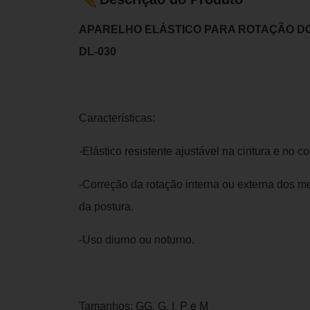
APARELHO ELÁSTICO PARA ROTAÇÃO DOS
DL-030
Características:
-Elástico resistente ajustável na cintura e no 
-Correção da rotação interna ou externa dos m
da postura.
-Uso diurno ou noturno.
Tamanhos: GG, G, I, P e M