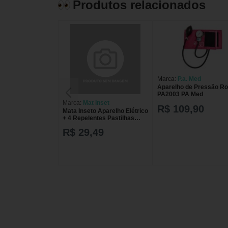
Produtos relacionados
Marca:
P.a. Med
Aparelho de Pressão R
PA2003 PA Med
Marca:
Mat Inset
R$ 109,90
Mata Inseto Aparelho Elétrico
+ 4 Repelentes Pastilhas
MAT INSET APAR
R$ 29,49
ELETRICO+ 4 REPELENTE
PAS