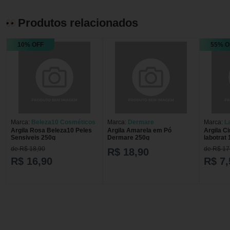
Produtos relacionados
10% OFF
55% O
Marca:
Beleza10 Cosméticos
Marca:
Dermare
Marca:
L
Argila Rosa Beleza10 Peles
Argila Amarela em Pó
Argila Ci
Sensiveis 250g
Dermare 250g
labotrat
de R$ 18,90
de R$ 17
R$ 18,90
R$ 16,90
R$ 7,