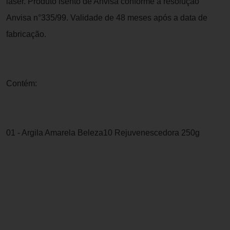
laser. Produto isento de Anvisa conforme a resolução
Anvisa n°335/99. Validade de 48 meses após a data de
fabricação.
Contém:
01 - Argila Amarela Beleza10 Rejuvenescedora 250g