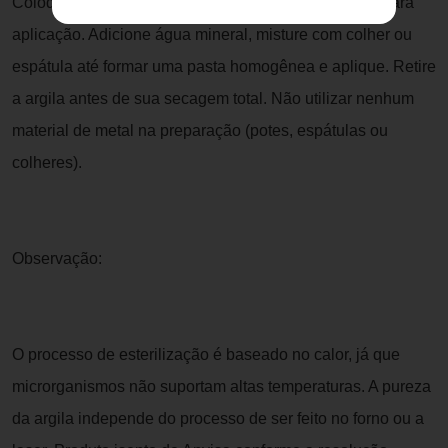
Coloque em um recipiente a quantidade necessária para
aplicação. Adicione água mineral, misture com colher ou
espátula até formar uma pasta homogênea e aplique. Retire
a argila antes de sua secagem total. Não utilizar nenhum
material de metal na preparação (potes, espátulas ou
colheres).
Observação:
O processo de esterilização é baseado no calor, já que
microrganismos não suportam altas temperaturas. A pureza
da argila independe do processo de ser feito no forno ou a