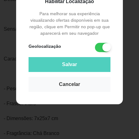
Habilitar Localização
Para melhorar sua experiência
visualizando ofertas disponíveis em sua
região, clique em Permitir no pop-up que
Sensações: Sutileza e Elegância
aparecerá em seu navegador
Geolocalização
Características:
Salvar
Cancelar
- Peso: 0,540 kg
- Frasco: Vidro
- Dimensões: 7x25x7 cm
- Fragrância: Chá Branco