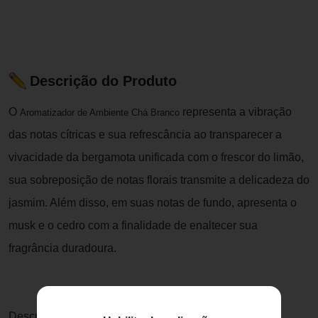
Descrição do Produto
O
representa a vibração
Aromatizador de Ambiente Chá Branco
das notas cítricas e sua refrescância ao transparecer a
vivacidade da bergamota unificada com o frescor do limão,
sua sobreposição de notas florais transmite a delicadeza do
jasmim. Além disso, em suas notas de fundo, apresenta o
musk e o cedro com a finalidade de enaltecer sua
fragrância duradoura.
Descrição olfativa: Floral Fresco Herbal.