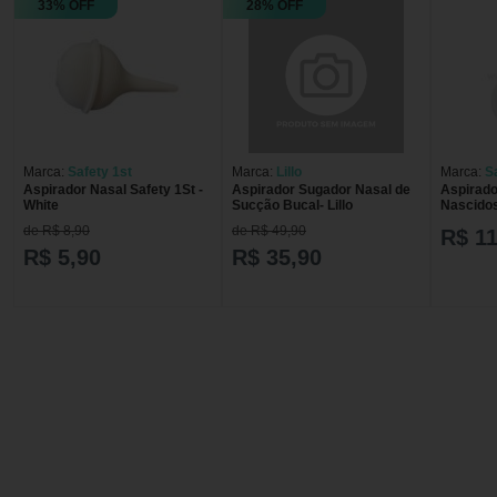
33% OFF
28% OFF
Marca:
Safety 1st
Marca:
Lillo
Marca:
S
Aspirador Nasal Safety 1St -
Aspirador Sugador Nasal de
Aspirad
White
Sucção Bucal- Lillo
Nascidos
Safety 1
de R$ 8,90
de R$ 49,90
R$ 11
R$ 5,90
R$ 35,90