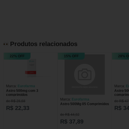
Produtos relacionados
22% OFF
15% OFF
28% O
Marca:
Eurofarma
Marca:
E
Astro 500mg com 3
Astro 5
comprimidos
comprimi
Marca:
Eurofarma
de R$ 28,68
de R$ 47
Astro 500Mg 05 Comprimidos
R$ 22,33
R$ 34
de R$ 44,92
R$ 37,89