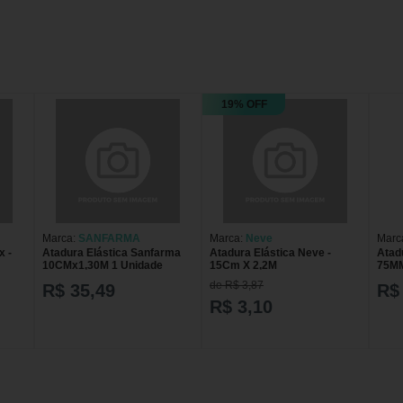
19% OFF
Marca:
SANFARMA
Marca:
Neve
Marc
x -
Atadura Elástica Sanfarma
Atadura Elástica Neve -
Atad
10CMx1,30M 1 Unidade
15Cm X 2,2M
75MM
de R$ 3,87
R$ 35,49
R$
R$ 3,10