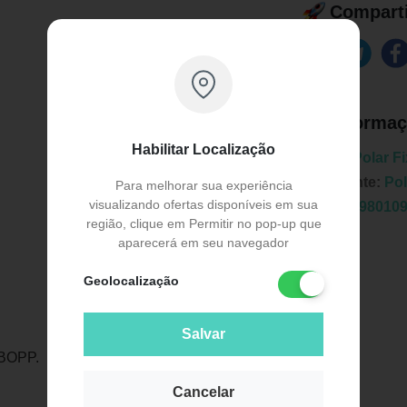
Comparti
Informaç
Habilitar Localização
Marca:
Polar Fi
Fabricante:
Pol
Para melhorar sua experiência
visualizando ofertas disponíveis em sua
EAN:
7898010
região, clique em Permitir no pop-up que
aparecerá em seu navegador
Geolocalização
Salvar
Publicidade
 BOPP.
Cancelar