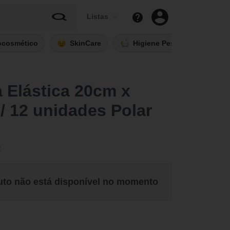
Listas
ocosmético
SkinCare
Higiene Pessoal
Fi
 Elástica 20cm x
/ 12 unidades Polar
x
uto não está disponível no momento