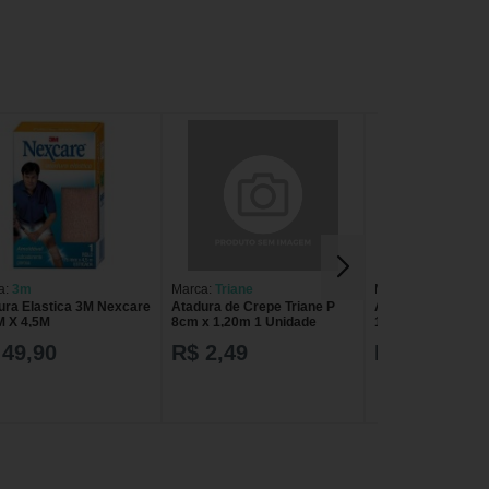
a:
3m
Marca:
Triane
Marca:
Ever Care
ura Elastica 3M Nexcare
Atadura de Crepe Triane P
Atadura Ever Car
 X 4,5M
8cm x 1,20m 1 Unidade
1,80m 1 Unidade
 49,90
R$ 2,49
R$ 7,59