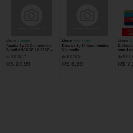
Marca:
Anador
Marca:
Vitamedic
Marca:
D
Anador 1g 20 Comprimidos
Doralex 1g 10 Comprimidos -
Dorflex 
Sanofi ANADOR 1G 20CP
Vitamedic
com 4 c
OPELLA
de R$ 28,17
de R$ 28,64
de R$ 7,
R$ 27,99
R$ 6,99
R$ 7,