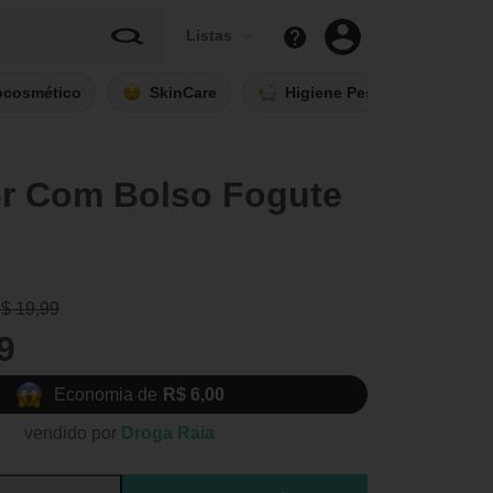
Listas
ocosmético
SkinCare
Higiene Pessoal
Fi
r Com Bolso Fogute
R$ 19,99
9
Economia de
R$ 6,00
vendido por
Droga Raia