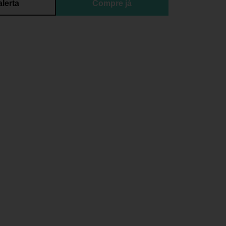
alerta
Compre já