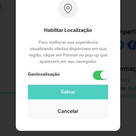
9
Habilitar Localização
Comparti
Para melhorar sua experiência
visualizando ofertas disponíveis em sua
região, clique em Permitir no pop-up que
aparecerá em seu navegador
Informaç
Geolocalização
Marca:
Buba
Fabricante:
Bu
Salvar
EAN:
7908103
Cancelar