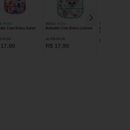
a:
Buba
Marca:
Buba
Marca:
Buba
dor Com Bolso Safari
Babador Com Bolso Lemure
Babador Com Bols
Unicórnio Buba B
$ 39,90
de R$ 39,90
R$ 51,57
 17,90
R$ 17,90