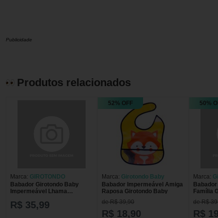
Publicidade
Produtos relacionados
52% OFF
50% O
Marca:
GIROTONDO
Marca:
Girotondo Baby
Marca:
G
Babador Girotondo Baby
Babador Impermeável Amiga
Babador
Impermeável Lhama
Raposa Girotondo Baby
Família 
atoalhado 2 unidades
de R$ 39,90
de R$ 39
R$ 35,99
R$ 18,90
R$ 19