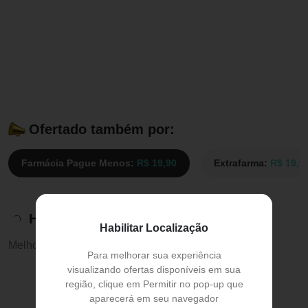
Ofertado também por:
Farmácia Pague Menos:
R$ 19,90
Extrafarma:
R$ 19,9
Histórico de preços
Habilitar Localização
Melhor preço:
R$ 19,90
Para melhorar sua experiência
visualizando ofertas disponíveis em sua
região, clique em Permitir no pop-up que
aparecerá em seu navegador