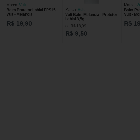
Marca:
Vult
Marca:
Vu
Marca:
Vult
Balm Protetor Labial FPS15
Balm Pro
Vult - Melancia
Vult - M
Vult Balm Melancia - Protetor
Labial 3,5g
R$ 19,90
R$ 19
de R$ 18,99
R$ 9,50