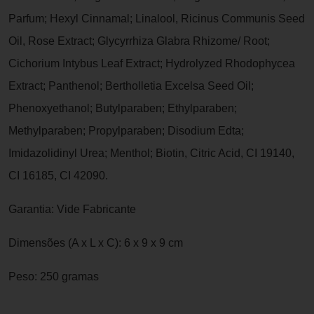
Parfum; Hexyl Cinnamal; Linalool, Ricinus Communis Seed
Oil, Rose Extract; Glycyrrhiza Glabra Rhizome/ Root;
Cichorium Intybus Leaf Extract; Hydrolyzed Rhodophycea
Extract; Panthenol; Bertholletia Excelsa Seed Oil;
Phenoxyethanol; Butylparaben; Ethylparaben;
Methylparaben; Propylparaben; Disodium Edta;
Imidazolidinyl Urea; Menthol; Biotin, Citric Acid, CI 19140,
CI 16185, CI 42090.
Garantia: Vide Fabricante
Dimensões (A x L x C): 6 x 9 x 9 cm
Peso: 250 gramas