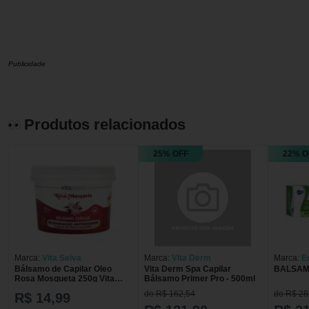
Publicidade
Produtos relacionados
25% OFF
22% O
Marca:
Vita Seiva
Marca:
Vita Derm
Marca:
E
Bálsamo de Capilar Oleo
Vita Derm Spa Capilar
BALSAM
Rosa Mosqueta 250g Vita
Bálsamo Primer Pro - 500ml
Seiva
de R$ 162,54
de R$ 28
R$ 14,99