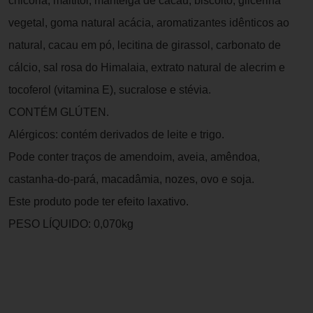
chicória, maltitol, manteiga de cacau, biscoito, glicerina
vegetal, goma natural acácia, aromatizantes idênticos ao
natural, cacau em pó, lecitina de girassol, carbonato de
cálcio, sal rosa do Himalaia, extrato natural de alecrim e
tocoferol (vitamina E), sucralose e stévia.
CONTÉM GLÚTEN.
Alérgicos: contém derivados de leite e trigo.
Pode conter traços de amendoim, aveia, amêndoa,
castanha-do-pará, macadâmia, nozes, ovo e soja.
Este produto pode ter efeito laxativo.
PESO LÍQUIDO: 0,070kg