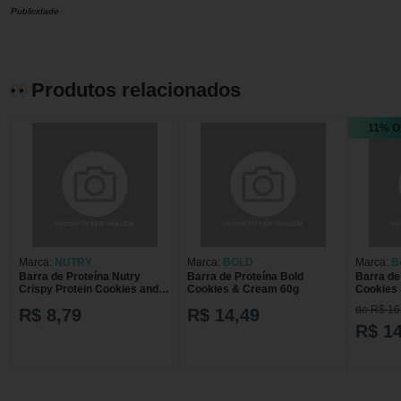
Publicidade
Produtos relacionados
11% O
Marca:
NUTRY
Marca:
BOLD
Marca:
B
Barra de Proteína Nutry
Barra de Proteína Bold
Barra de
Crispy Protein Cookies and
Cookies & Cream 60g
Cookies
Cream 30g
de R$ 16
R$ 8,79
R$ 14,49
R$ 14