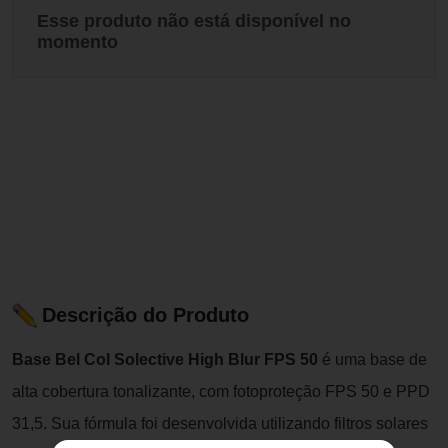
Esse produto não está disponível no
momento
Descrição do Produto
Base Bel Col Solective High Blur FPS 50
é uma base de
alta cobertura tonalizante, com fotoproteção FPS 50 e PPD
31,5. Sua fórmula foi desenvolvida utilizando filtros solares