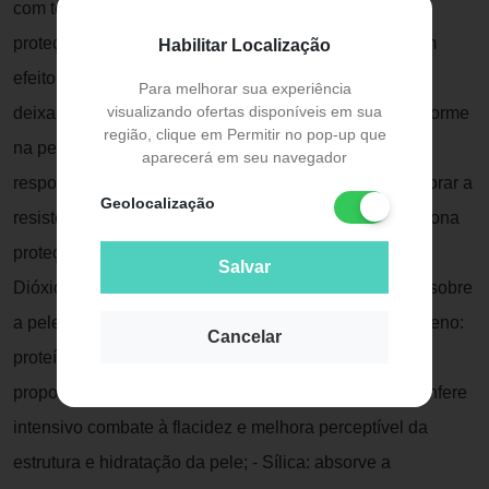
com tecnologia de última geração que garantem alta
proteção à pele contra os raios UVA e UVB. Possui um
Habilitar Localização
efeito “High Blur” que ajuda a corrigir as imperfeições
Para melhorar sua experiência
visualizando ofertas disponíveis em sua
deixando um toque suave, matizado, aveludado e uniforme
região, clique em Permitir no pop-up que
na pele. FORMULAÇÃO: - Octocrileno: filtro solar
aparecerá em seu navegador
responsável por bloquear os raios UVA e UVB e melhorar a
Geolocalização
resistência do produto à água; - Avobenzona: proporciona
proteção altamente eficaz contra os raios UVA/UVB; -
Salvar
Dióxido de Titânio: filtro físico que forma uma barreira sobre
a pele e protege contra a incidência dos raios; - Colágeno:
Cancelar
proteína responsável pela sustentação da pele, que
proporciona maior firmeza e restauração do tônus. Confere
intensivo combate à flacidez e melhora perceptível da
estrutura e hidratação da pele; - Sílica: absorve a