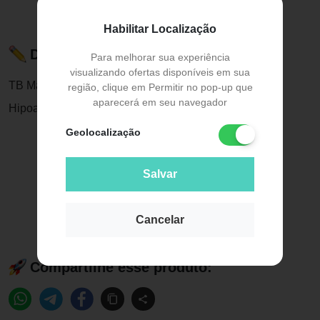
Habilitar Localização
Descrição do Produto
Para melhorar sua experiência
visualizando ofertas disponíveis em sua
TB Make Pausa para Feminices Bruna Tavares
região, clique em Permitir no pop-up que
aparecerá em seu navegador
Hipoalergênica Matte - Base Líquida 40g
Geolocalização
Salvar
Cancelar
Compartilhe esse produto: