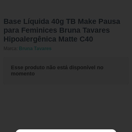
Base Líquida 40g TB Make Pausa
para Feminices Bruna Tavares
Hipoalergênica Matte C40
Marca:
Bruna Tavares
Esse produto não está disponível no
momento