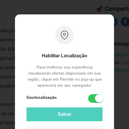
Comparti
isfarça imperfeições, olheiras e manchas.
itamina E o que proporciona maior
Informaç
ssão. Não craquela, não acumula nas linhas
Marca:
Cativa 
Habilitar Localização
 aplicação da sombra como um primer de
Fabricante:
Cat
Para melhorar sua experiência
tais pesados (ex. mercúrio (Hg), chumbo
EAN:
7898962
visualizando ofertas disponíveis em sua
orantes sintéticos! Além disso, é não
região, clique em Permitir no pop-up que
aparecerá em seu navegador
alergênico (com menores chances de
Geolocalização
a serem disfarçadas e espalhe de maneira
o de um pincel. Em caso de sensibilidade
Salvar
Publicidade
 fresco e ao abrigo da luz. Uso externo.