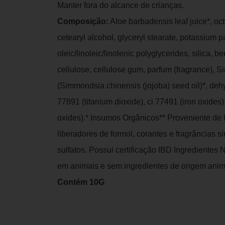
Manter fora do alcance de crianças.
Composição:
Aloe barbadensis leaf juice*, oct
cetearyl alcohol, glyceryl stearate, potassium 
oleic/linoleic/linolenic polyglycerides, silica, b
cellulose, cellulose gum, parfum (fragrance), 
(Simmondsia chinensis (jojoba) seed oil)*, dehyd
77891 (titanium dioxide), ci 77491 (iron oxides),
oxides).* Insumos Orgânicos** Proveniente de
liberadores de formol, corantes e fragrâncias si
sulfatos. Possui certificação IBD Ingredientes
em animais e sem ingredientes de origem anim
Contém 10G