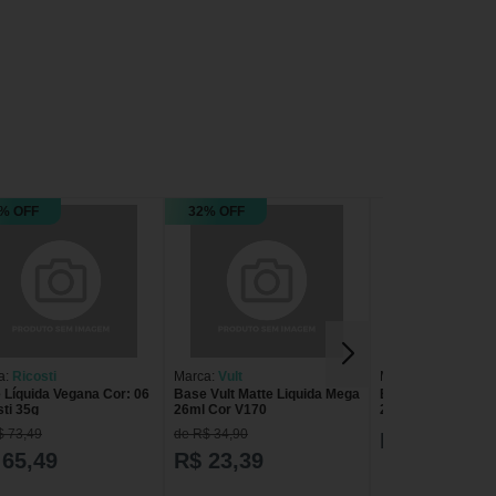
% OFF
32% OFF
a:
Ricosti
Marca:
Vult
Marca:
Vult
 Líquida Vegana Cor: 06
Base Vult Matte Liquida Mega
Base Vult Matte L
sti 35g
26ml Cor V170
26ml Cor V100
$ 73,49
de R$ 34,90
R$ 33,59
 65,49
R$ 23,39