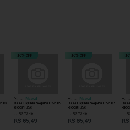
10% OFF
10% OFF
10
Marca:
Ricosti
Marca:
Ricosti
Marc
r: 08
Base Líquida Vegana Cor: 05
Base Líquida Vegana Cor: 07
Base
Ricosti 35g
Ricosti 35g
Rico
de R$ 73,49
de R$ 73,49
de R
R$ 65,49
R$ 65,49
R$