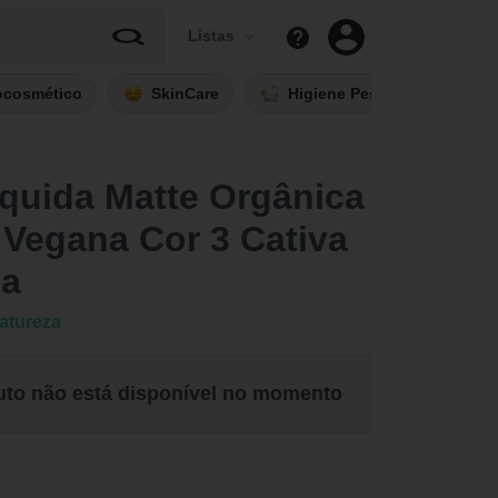
Listas
ocosmético
SkinCare
Higiene Pessoal
Fi
quida Matte Orgânica
 Vegana Cor 3 Cativa
za
atureza
uto não está disponível no momento