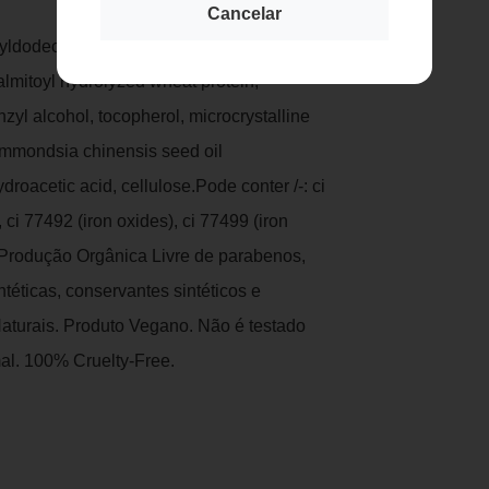
Cancelar
yldodecanol, glycerin**, sucrose palmitate,
palmitoyl hydrolyzed wheat protein,
enzyl alcohol, tocopherol, microcrystalline
Simmondsia chinensis seed oil
roacetic acid, cellulose.Pode conter /-: ci
 ci 77492 (iron oxides), ci 77499 (iron
 Produção Orgânica Livre de parabenos,
ntéticas, conservantes sintéticos e
 Naturais. Produto Vegano. Não é testado
al. 100% Cruelty-Free.