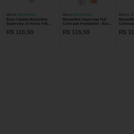
Marca:
Maybelline
Marca:
Maybelline
Marca:
M
Base Líquida Maybelline
Maybelline Superstay Full
Maybelli
Superstay 24 Horas Full
Coverage Foundation - Base
Coverage
Coverage Cor 120 Classic
Líquida 30ml
Líquida 
R$ 116,59
R$ 116,59
R$ 11
Ivory com 30ml