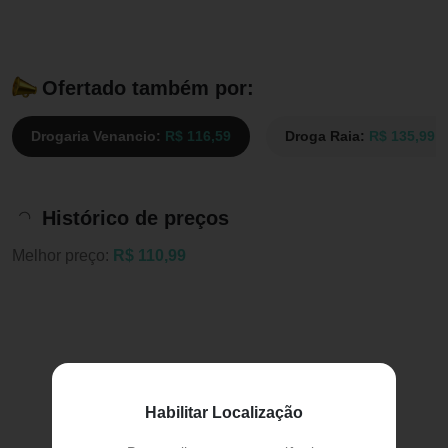
Ofertado também por:
Drogaria Venancio:
R$ 116,59
Droga Raia:
R$ 135,99
Histórico de preços
Melhor preço:
R$ 110,99
Habilitar Localização