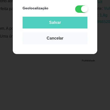
forto aos lábios sem deixar ressecados.
Marca:
Vult
Geolocalização
Fabricante:
Vul
feita para contornar os lábios com
Unidade:
1,8g
EAN:
7899852
Salvar
m. A ponta é o tamanho perfeito para
 Uma única aplicação é suficiente para
Cancelar
Publicidade