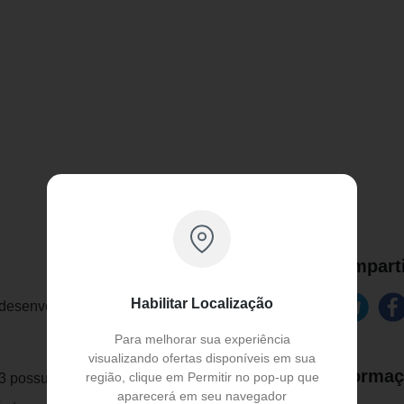
Comparti
Habilitar Localização
i desenvolvido em 6 cores que podem ser
Para melhorar sua experiência
visualizando ofertas disponíveis em sua
Informaç
região, clique em Permitir no pop-up que
3 possui cor intensa, longa duração e
aparecerá em seu navegador