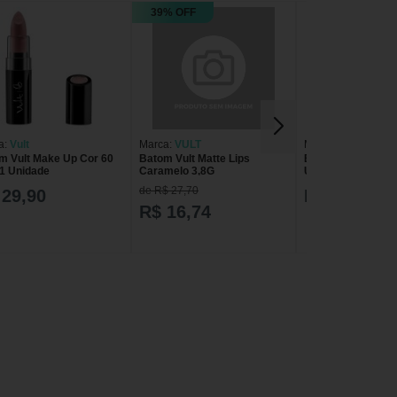
39% OFF
a:
Vult
Marca:
VULT
Marca:
Vult
m Vult Make Up Cor 60
Batom Vult Matte Lips
Batom Cremoso V
1 Unidade
Caramelo 3,8G
Up Cor 40 com 1 
de R$ 27,70
 29,90
R$ 29,90
R$ 16,74