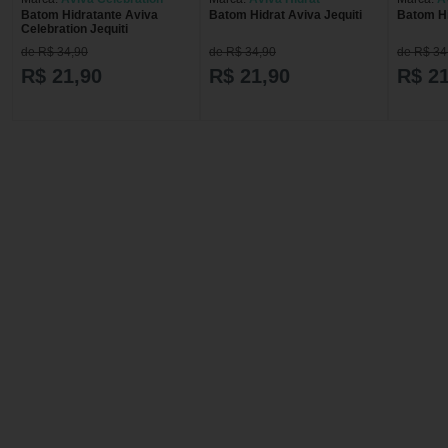
Batom Hidratante Aviva
Batom Hidrat Aviva Jequiti
Batom Hi
Celebration Jequiti
de R$ 34,90
de R$ 34,90
de R$ 34
R$ 21,90
R$ 21,90
R$ 21