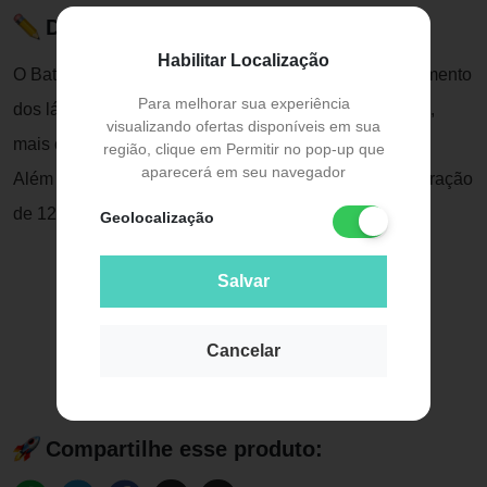
Descrição do Produto
Habilitar Localização
O Batom Líquido Volumoso Max Love proporciona aumento
Para melhorar sua experiência
dos lábios e seu efeito é progressivo: quanto mais usa,
visualizando ofertas disponíveis em sua
mais o aumento fica visível.
região, clique em Permitir no pop-up que
aparecerá em seu navegador
Além disso, ele é dermatologicamente testado, tem duração
de 12 horas e acabamento matte.
Geolocalização
Salvar
Cancelar
Compartilhe esse produto: