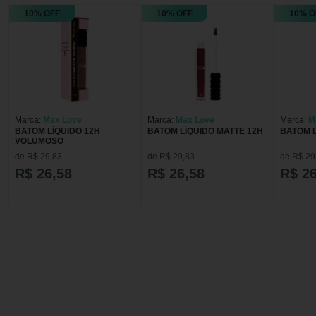
10% OFF
10% OFF
10% O
Marca:
Max Love
Marca:
Max Love
Marca:
M
BATOM LÍQUIDO 12H
BATOM LÍQUIDO MATTE 12H
BATOM L
VOLUMOSO
de R$ 29,83
de R$ 29,83
de R$ 29
R$ 26,58
R$ 26,58
R$ 26