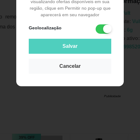
Informaç
visualizando ofertas disponíveis em sua
região, clique em Permitir no pop-up que
Marca:
Vult
aparecerá em seu navegador
do remover seus excessos e pressionar
Fabricante:
Vul
ma dos lábios
Geolocalização
Unidade:
6g
Principio ativo
Salvar
EAN:
7899852
Cancelar
Publicidade
39% OFF