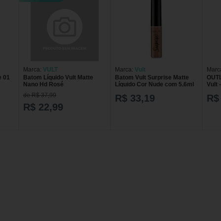
Marca:
VULT
Marca:
Vult
Marc
e 01
Batom Líquido Vult Matte
Batom Vult Surprise Matte
OUTL
Nano Hd Rosé
Líquido Cor Nude com 5,6ml
Vult 
de R$ 37,99
R$ 33,19
R$
R$ 22,99