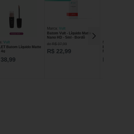
Marca:
Vult
Batom Vult - Líquido Matte
Nano HD - 5ml - Bordô
a:
Vult
Marca:
Vult
de R$ 37,99
ET Batom Líquido Matte
Batom Vult Matte 
R$ 22,99
- 4g
Nano Hd 5ml Ame
 38,99
R$ 31,99