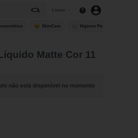
Listas
ocosmético
SkinCare
Higiene Pessoal
Fi
íquido Matte Cor 11
uto não está disponível no momento