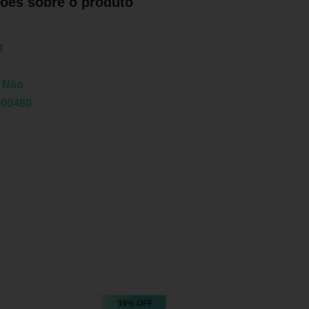
ões sobre o produto
t
:
Não
000480
39% OFF