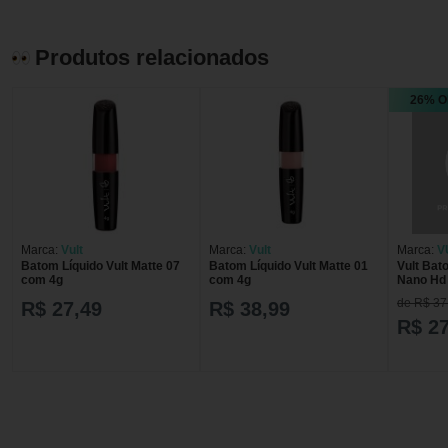
Produtos relacionados
26% O
Marca:
Vult
Marca:
Vult
Marca:
V
Batom Líquido Vult Matte 07
Batom Líquido Vult Matte 01
Vult Bat
com 4g
com 4g
Nano Hd
de R$ 37
R$ 27,49
R$ 38,99
R$ 27