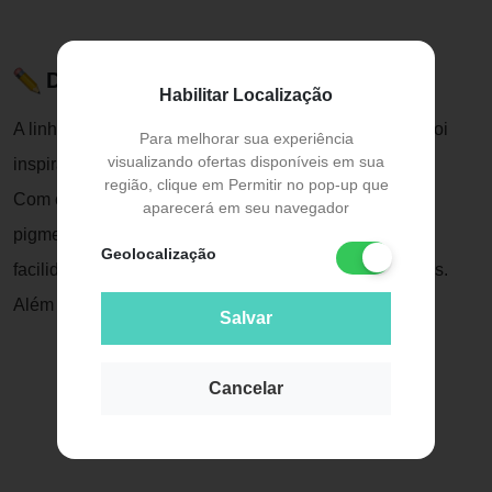
Descrição do Produto
Habilitar Localização
A linha de batons líquidos Matte da Coleção Cosmos foi
Para melhorar sua experiência
visualizando ofertas disponíveis em sua
inspirada nos mistérios do Universo.
região, clique em Permitir no pop-up que
Com cores quentes e sóbreas, eles possuem alta
aparecerá em seu navegador
pigmentação e textura sequinha, que deslizam com
Geolocalização
facilidade sem deixar um aspecto ressacado nos lábios.
Além disso duram muito e não transferem.
Salvar
Cancelar