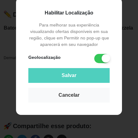
Habilitar Localização
Descrição do Produto
Para melhorar sua experiência
Batom Líquido Matte Dog Lovers Cor 06 Golden Vizzela
visualizando ofertas disponíveis em sua
região, clique em Permitir no pop-up que
aparecerá em seu navegador
Geolocalização
Dermatologicamente testado. Cruelty Free. Vegano. Sem parabenos.
Salvar
Cancelar
Compartilhe esse produto: