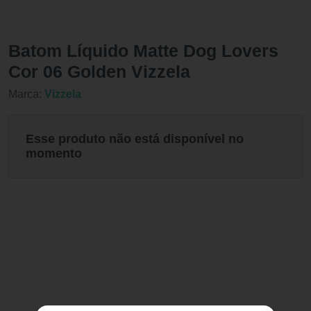
Batom Líquido Matte Dog Lovers
Cor 06 Golden Vizzela
Marca:
Vizzela
Esse produto não está disponível no
momento