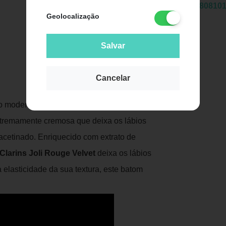
EAN:
3380810
Geolocalização
Salvar
Cancelar
Publicidade
o moderno ultrafeminino.
Batom Mate
tremamente cremosa que deixa os lábios
cetinado. Enriquecido com extrato de
larins Joli Rouge Velvet
deixa os lábios
à elasticidade da sua textura, este batom