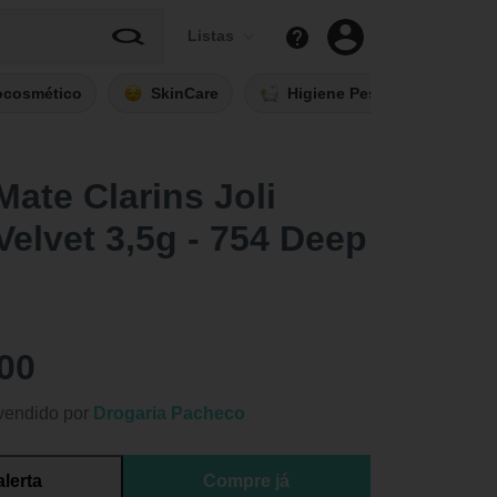
Listas
ocosmético
SkinCare
Higiene Pessoal
Fi
ate Clarins Joli
elvet 3,5g - 754 Deep
00
vendido por
Drogaria Pacheco
alerta
Compre já