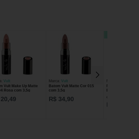
28% OFF
a:
Vult
Marca:
Vult
Marca:
Milani
m Vult Make Up Matte
Batom Vult Matte Cor 015
Milani Rebel Rouge
04 Rosa com 3,5g
com 3,5g
Batom
de R$ 119,00
 20,49
R$ 34,90
R$ 85,00