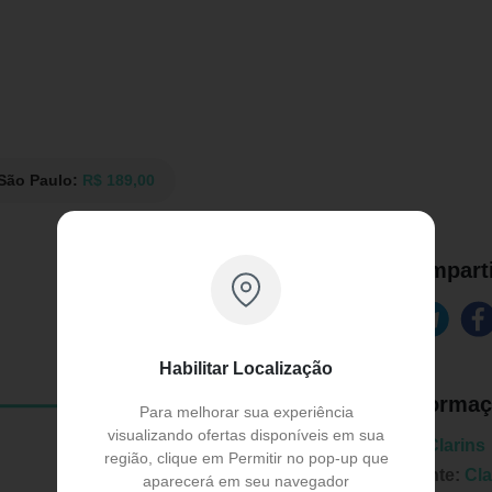
 São Paulo:
R$ 189,00
Comparti
Habilitar Localização
Informaç
Para melhorar sua experiência
visualizando ofertas disponíveis em sua
Marca:
Clarins
região, clique em Permitir no pop-up que
Fabricante:
Cla
aparecerá em seu navegador