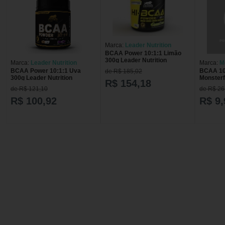
Marca:
Leader Nutrition
BCAA Power 10:1:1 Limão
300g Leader Nutrition
Marca:
Leader Nutrition
Marca:
M
BCAA Power 10:1:1 Uva
BCAA 10
de R$ 185,02
300g Leader Nutrition
Monster
R$ 154,18
de R$ 121,10
de R$ 26
R$ 100,92
R$ 9,