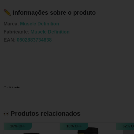
Informações sobre o produto
Marca:
Muscle Definition
Fabricante:
Muscle Definition
EAN:
0602883734838
Publicidade
Produtos relacionados
16% OFF
16% OFF
62% O