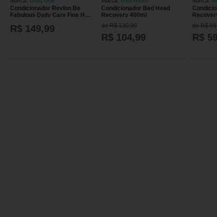
Marca:
Uniq One
Marca:
Bed Head
Marca:
B
Condicionador Revlon Be
Condicionador Bed Head
Condici
Fabulous Daily Care Fine Hair
Recovery 400ml
Recover
com 250ml
de R$ 130,99
de R$ 65
R$ 149,99
R$ 104,99
R$ 59