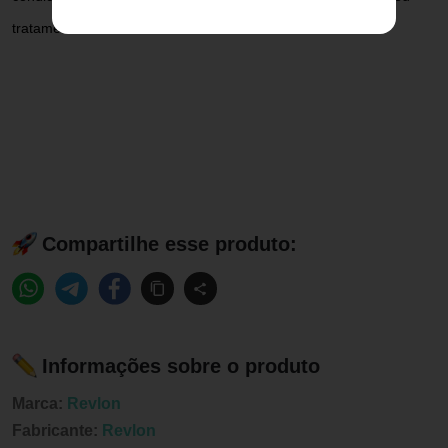
tratamento Marca RevlonVolume 250ML
Compartilhe esse produto:
Informações sobre o produto
Marca:
Revlon
Fabricante:
Revlon