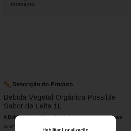
momento
Descrição do Produto
Bebida Vegetal Orgânica Possible
Sabor de Leite 1L
A Bebida Vegetal Possible Sabor de Leite
chegou para
substuir o leite animal de vez! Com sabor e textura
Habilitar Localização