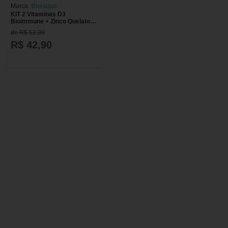
Marca:
Bionatus
KIT 2 Vitaminas D3
Bioimmune + Zinco Quelato
Bionatus
de R$ 52,90
R$ 42,90