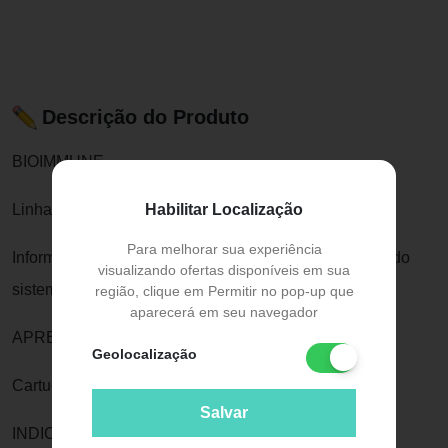
Descrição do Produto
BIOIMMUNE
Linha Bionatus
Habilitar Localização
Para melhorar sua experiência
Informação técnica do produto: Age no fortalecimento do
visualizando ofertas disponíveis em sua
sistema imunológico.
região, clique em Permitir no pop-up que
aparecerá em seu navegador
APRESENTAÇÃO
Geolocalização
Cartucho com 60 Cápsulas.
Salvar
INDICAÇÕES