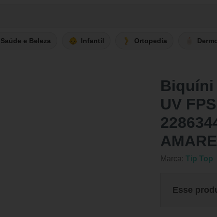
Saúde e Beleza
Infantil
Ortopedia
Derm
Biquíni
UV FPS 
228634
AMARE
Marca:
Tip Top
Esse prod