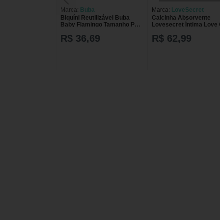
Marca:
Buba
Marca:
LoveSecret
Biquíni Reutilizável Buba
Calcinha Absorvente
Baby Flamingo Tamanho P
Lovesecret Íntima Love 
com 1 unidade
Biquíni Chocolate Tama
R$ 36,69
R$ 62,99
1 Unidade