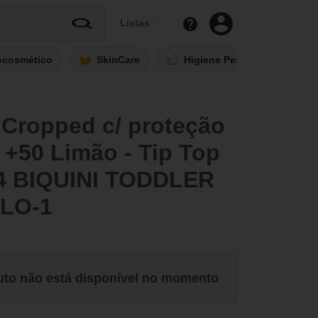
Listas
ocosmético
SkinCare
Higiene Pessoal
Fi
 Cropped c/ proteção
+50 Limão - Tip Top
4 BIQUINI TODDLER
LO-1
uto não está disponível no momento