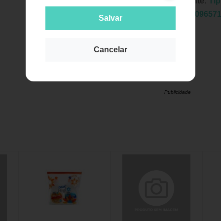
Fabricante:
Tip
EAN:
7909657
Salvar
Cancelar
Publicidade