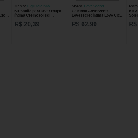
Marca:
Higi Calcinha
Marca:
LoveSecret
Marc
Kit Sabão para lavar roupa
Calcinha Absorvente
Kit A
Ciclo
íntima Cremoso Higi
Lovesecret Íntima Love Ciclo
Solei
nho M
Calcinha 300ml + Higi Biquíni
Biquíni Chocolate G 1
Biquí
R$ 20,39
R$ 62,99
R$
300ml
Unidade