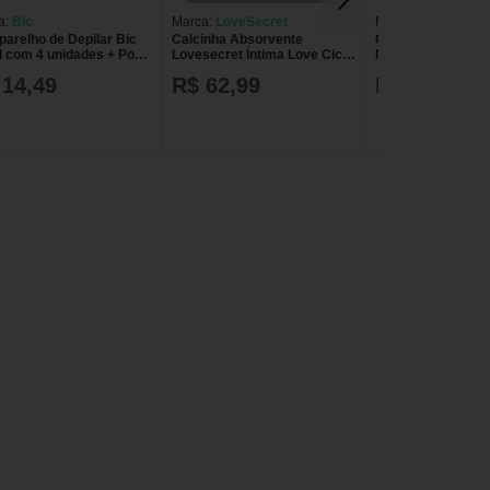
a:
Bic
Marca:
LoveSecret
Marca:
Yuper
parelho de Depilar Bic
Calcinha Absorvente
Calcinha Absorve
l com 4 unidades + Porta
Lovesecret Íntima Love Ciclo
Menstrual Biquíni 
ni Exclusivo
Biquíni Chocolate GG 1
Yuper
 14,49
R$ 62,99
R$ 68,15
Unidade