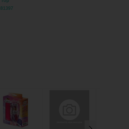
 Top
181397